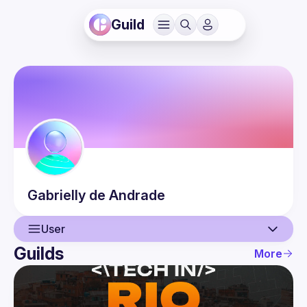
Guild
Gabrielly
de Andrade
User
Guilds
More
User
Events