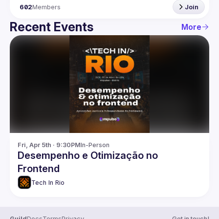
602
Members
Join
Recent Events
More
Fri, Apr 5th · 9:30PM
In-Person
Desempenho e Otimização no
Frontend
Tech In Rio
Guild
Docs
Terms
Privacy
Get in touch!