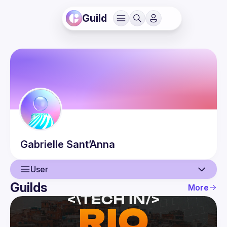
Guild
Gabrielle
Sant’Anna
User
Guilds
More
User
Events