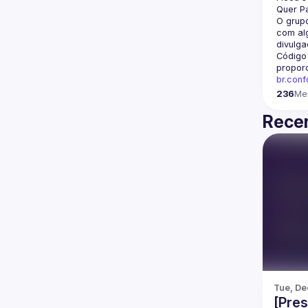
Quer Pa
O grupo
com alg
divulga
Código
propor
br.con
236
Me
Recen
Tue, De
[Pres