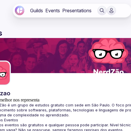
Guilds
Events
Presentations
s
dzao
melhor nos representa
Zão
 é um grupo de estudos gratuito com sede em São Paulo. O foco pri
cimento sobre softwares, plataformas, tecnologias e linguagens de pr
gma de complexidade no aprendizado.
os Eventos
s eventos são gratuitos e qualquer pessoa pode participar. Nível técni
sem vaga? Não se preocupe, sempre fazemos reprises dos eventos.