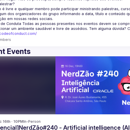
lestrar?
 é livre e qualquer membro pode participar ministrando palestras, curso
um dos organizadores do grupo informando a data, título e conteúdo q
ção em nossas redes sociais.
 de Conduta
 Todas as pessoas presentes nos eventos devem se comprom
cionar um ambiente saudável e livre de assédios. Tem alguma dúvida? 
fcodeofconduct.com/
mbers
t Events
c 16th · 10PM
In-Person
encial]NerdZão#240 - Artificial intelligence (AI