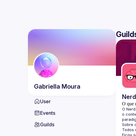
Guild
Gabriella
Moura
Ner
User
O que 
O 
Nerd
Events
o conhe
paradi
Guilds
Sobre 
Todos o
Ficou 