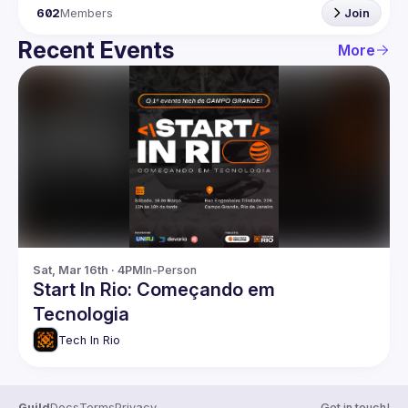
602
Members
Join
Recent Events
More
Sat, Mar 16th · 4PM
In-Person
Start In Rio: Começando em
Tecnologia
Tech In Rio
Guild
Docs
Terms
Privacy
Get in touch!