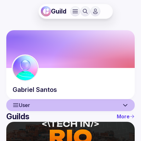
Guild
Gabriel
Santos
User
Guilds
More
User
Events