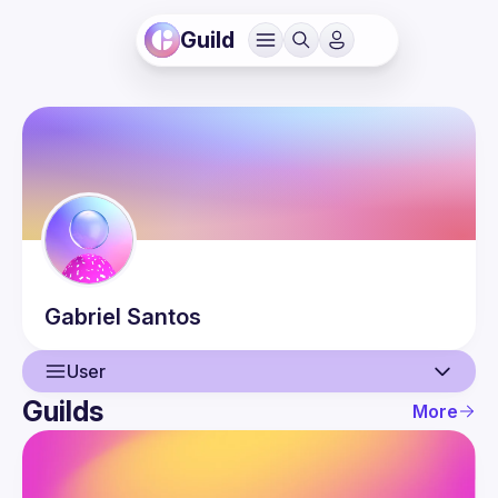
Guild
Gabriel
Santos
User
Guilds
More
User
Events