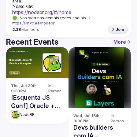
Nosso site:
https://nodebr.org/#/home
🟢  Nos siga nas demais redes sociais -> 
https://linktr.ee/nodebr
2.3K
Members
Join
Recent Events
More
Thu, Jul 30th · 
In-
9:30PM
Person
[Esquenta JS
Conf] Oracle +
Hostgator
NodeBR
Wed, Jul 15th · 
In-
9:30PM
Person
Devs builders
com IA -