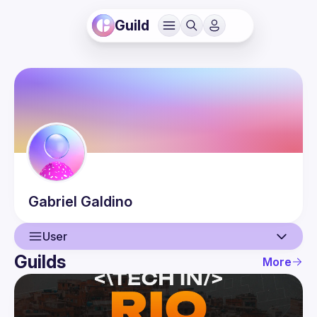
Guild
Gabriel
Galdino
User
Guilds
More
User
Events