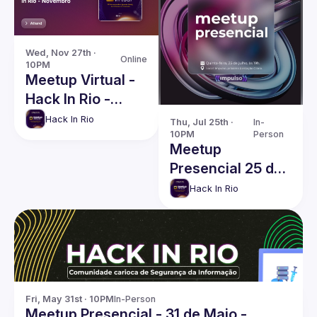
Wed, Nov 27th · 
Online
10PM
Meetup Virtual -
Hack In Rio -
Novembro
Hack In Rio
Thu, Jul 25th · 
In-
10PM
Person
Meetup
Presencial 25 de
Julho - Hack In
Hack In Rio
Rio
Fri, May 31st · 10PM
In-Person
Meetup Presencial - 31 de Maio -