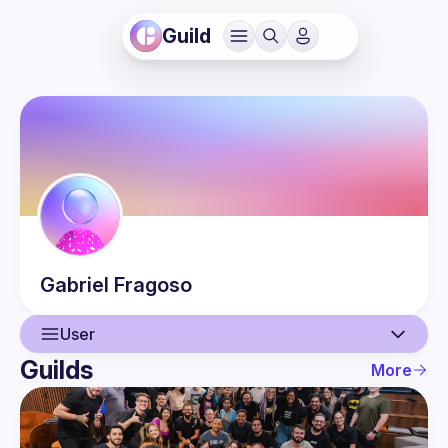
Guild
Gabriel
Fragoso
User
Guilds
More
User
Events