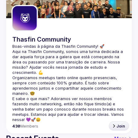
Guilds
Thasfin Community
Boas-vindas à página da 
Thasfin Community
! 🚀
Aqui na Thasfin Community, somos uma turma dedicada a 
dar aquela força para a galera que está 
começando na 
área ou passando por uma transição de carreira
. Nossa 
missão? Ajudar vocês nessa jornada de estudo e 
crescimento. 💪
Organizamos 
meetups tanto online quanto presenciais
, 
sempre com conteúdo 
100% gratuito.
 É tudo sobre 
aprendermos juntos e compartilhar aquele conhecimento 
maneiro. 🤓
E sabe o que mais? Adoramos ver nossos membros 
fazendo muito 
networking
, então não fique tímido(a) e 
venha bater um papo conosco durante nossos breaks nos 
meetups. Estamos aqui para ajudar e trocar ideias. Vamos 
nessa! 💜🚀😄
430
Members
Join