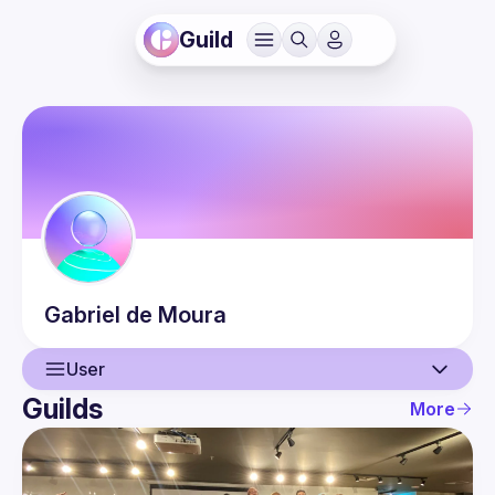
Guild
Gabriel
de Moura
User
Guilds
More
User
Events