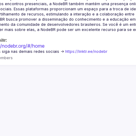
os encontros presenciais, a NodeBR também mantém uma presença online
ociais. Essas plataformas proporcionam um espaço para a troca de idei
BR busca promover a disseminação do conhecimento e a educação em Jav
ento da comunidade de desenvolvedores brasileiros. Se você é um entu
r mais sobre elas, a NodeBR pode ser um excelente recurso para se env
ite:
://nodebr.org/#/home
 siga nas demais redes sociais -> 
https://linktr.ee/nodebr
embers