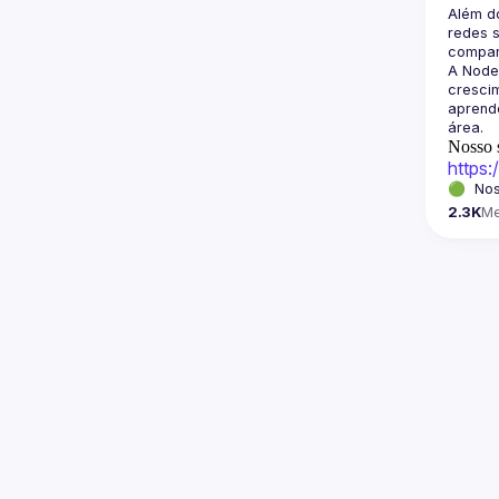
Além d
redes s
A Node
crescim
aprende
Nosso s
https
🟢  Nos
2.3K
M