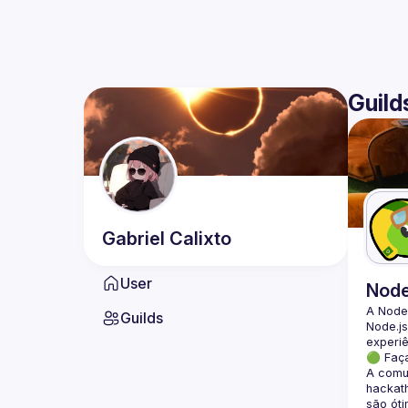
Guild
Gabriel
Calixto
User
Nod
A Node
Guilds
Node.js
🟢 Faç
A comun
hackath