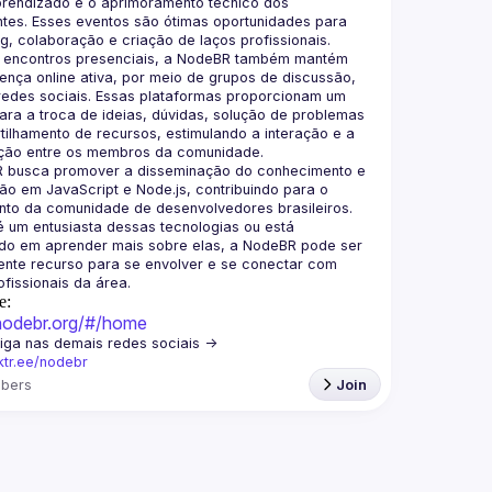
prendizado e o aprimoramento técnico dos 
ntes. Esses eventos são ótimas oportunidades para 
 encontros presenciais, a NodeBR também mantém 
nça online ativa, por meio de grupos de discussão, 
redes sociais. Essas plataformas proporcionam um 
ra a troca de ideias, dúvidas, solução de problemas 
ilhamento de recursos, estimulando a interação e a 
 busca promover a disseminação do conhecimento e 
o em JavaScript e Node.js, contribuindo para o 
to da comunidade de desenvolvedores brasileiros. 
 um entusiasta dessas tecnologias ou está 
ado em aprender mais sobre elas, a NodeBR pode ser 
nte recurso para se envolver e se conectar com 
e:
/nodebr.org/#/home
🟢  Nos siga nas demais redes sociais -> 
nktr.ee/nodebr
bers
Join