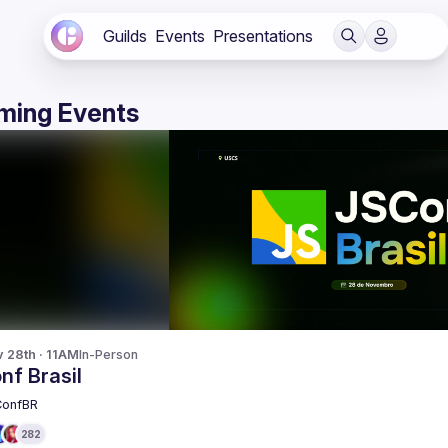
Guilds
Events
Presentations
ming Events
v 28th · 11AM
In-Person
nf Brasil
ConfBR
282