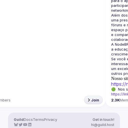
para o a
participa
Além dos
uma prese
fóruns e 
espaço pa
e compart
A NodeBR
a educaçã
crescimen
Se você é
interess
um excele
Nosso sit
https:/
https://li
mbers
Join
2.3K
Mem
Guild
Docs
Terms
Privacy
Get in touch!
hi@guild.host