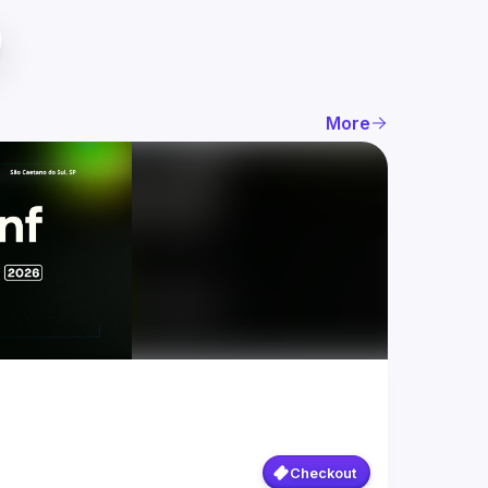
More
Checkout