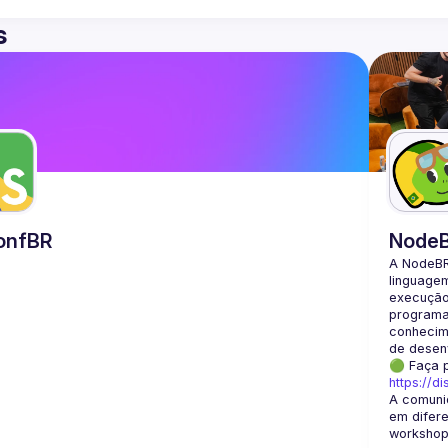
s
onfBR
Node
A NodeBR
linguage
execução 
programad
conhecime
🟢 Faça 
https://d
A comuni
em difere
workshops