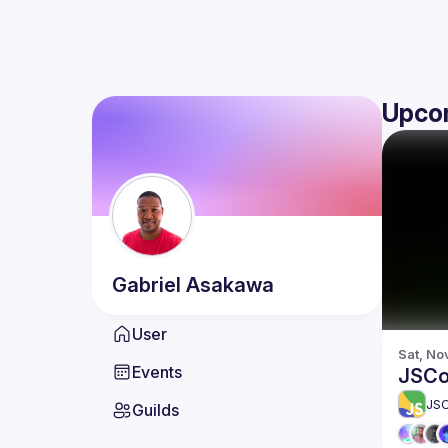
Upco
Gabriel
Asakawa
User
Sat, No
Events
JSCo
JS
Guilds