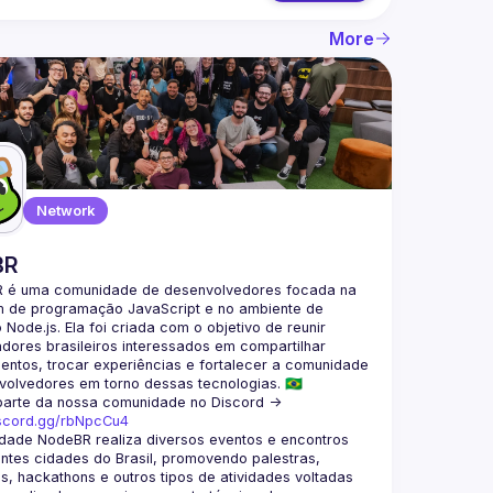
More
Network
BR
 é uma comunidade de desenvolvedores focada na 
m de programação JavaScript e no ambiente de 
Node.js. Ela foi criada com o objetivo de reunir 
ores brasileiros interessados em compartilhar 
ntos, trocar experiências e fortalecer a comunidade 
parte da nossa comunidade no Discord ->
iscord.gg/rbNpcCu4
dade NodeBR realiza diversos eventos e encontros 
ntes cidades do Brasil, promovendo palestras, 
, hackathons e outros tipos de atividades voltadas 