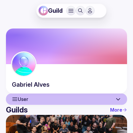
Guild
Gabriel
Alves
User
Guilds
More
User
Events