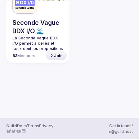
Seconde Vague
BDX I/O 🌊
La Seconde Vague BDX 
I/O
 permet à celles et 
ceux dont les propositions 
n’ont pas été retenues lors 
83
Members
Join
du dernier CFP de BDX I/O 
de donner leur talk lors de 
meetups réguliers.
🎯 L’objectif est de mettre 
en lumière des sujets 
variés, techniques ou non, 
et de permettre aux 
orateurs, quel que soit 
leur niveau d’expérience, 
Guild
Docs
Terms
Privacy
Get in touch!
hi@guild.host