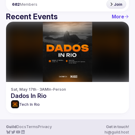
602
Members
Join
Recent Events
More
Sat, May 17th · 3AM
In-Person
Dados In Rio
Tech In Rio
Guild
Docs
Terms
Privacy
Get in touch!
hi@guild.host