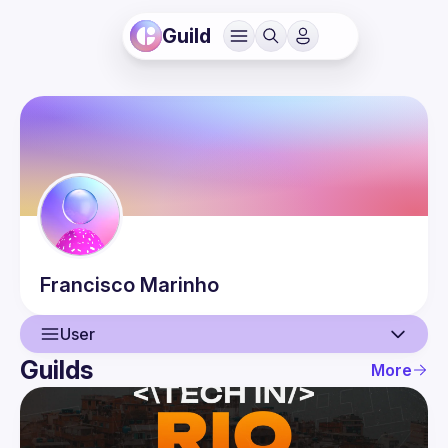
Guild
Francisco
Marinho
User
Guilds
More
User
Events