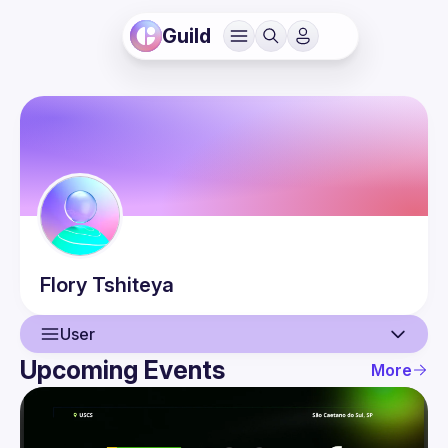
Guild
Flory
Tshiteya
User
Upcoming Events
More
User
Events