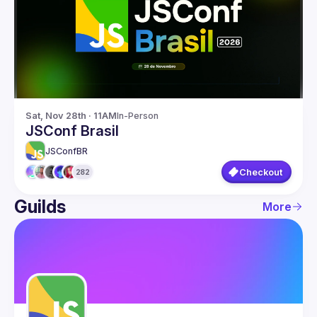
Guilds
Sat, Nov 28th · 11AM
In-Person
JSConf Brasil
JSConfBR
Checkout
282
Guilds
More