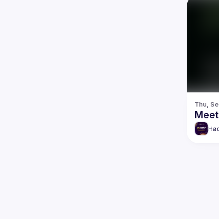
Thu, Se
Meet
Hac