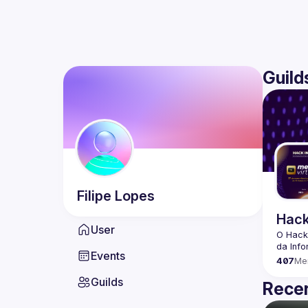
Guild
Filipe
Lopes
Hack
User
O Hack
Events
407
Me
Guilds
Recen