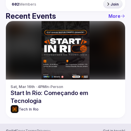
602
Members
Join
Recent Events
More
Sat, Mar 16th · 4PM
In-Person
Start In Rio: Começando em
Tecnologia
Tech In Rio
Guild
Docs
Terms
Privacy
Get in touch!