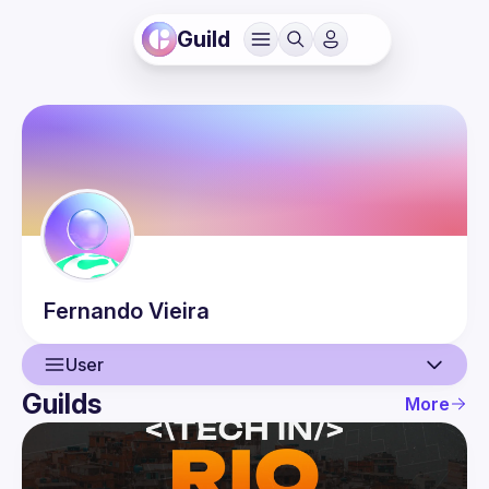
Guild
Fernando
Vieira
User
Guilds
More
User
Events