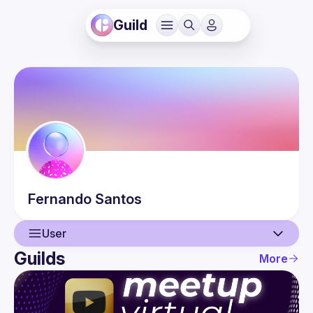
Guild
Fernando
Santos
User
Guilds
More
User
Events