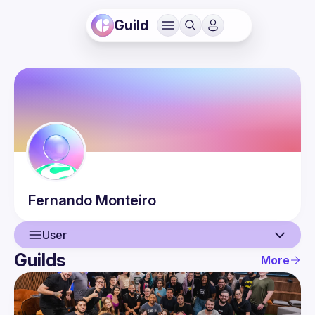
Guild
Fernando
Monteiro
User
Guilds
More
User
Guilds