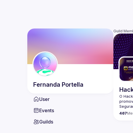
Guild Mem
Fernanda
Portella
Hack
O Hack
User
promov
Seguran
Events
407
Me
Guilds