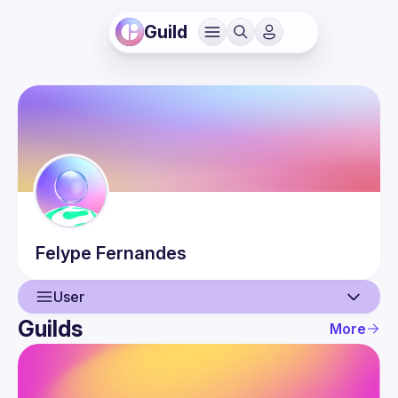
Guild
Felype
Fernandes
User
Guilds
More
User
Guilds