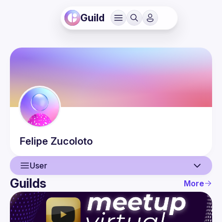
Guild
Felipe
Zucoloto
User
Guilds
More
User
Events