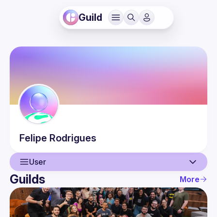
Guild
Felipe
Rodrigues
User
Guilds
More
User
Events