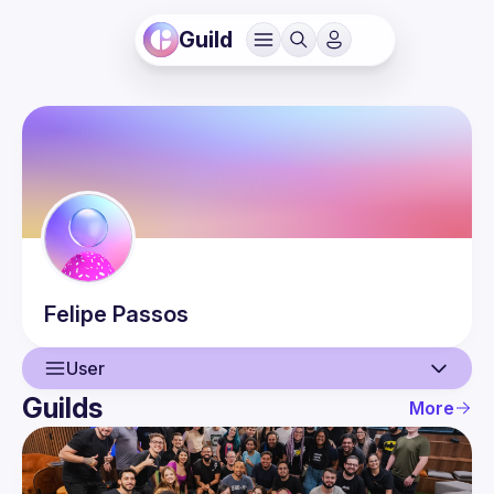
Guild
Felipe
Passos
User
Guilds
More
User
Events