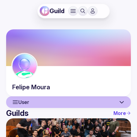
Guild
Felipe
Moura
User
Guilds
More
User
Events