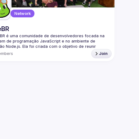
Network
eBR
BR é uma comunidade de desenvolvedores focada na 
gem de programação JavaScript e no ambiente de 
o Node.js. Ela foi criada com o objetivo de reunir 
adores brasileiros interessados em compartilhar 
embers
Join
mentos, trocar experiências e fortalecer a comunidade 
a parte da nossa comunidade no Discord ->
/discord.gg/rbNpcCu4
nidade NodeBR realiza diversos eventos e encontros 
rentes cidades do Brasil, promovendo palestras, 
ps, hackathons e outros tipos de atividades voltadas 
aprendizado e o aprimoramento técnico dos 
pantes. Esses eventos são ótimas oportunidades para 
os encontros presenciais, a NodeBR também mantém 
sença online ativa, por meio de grupos de discussão, 
e redes sociais. Essas plataformas proporcionam um 
para a troca de ideias, dúvidas, solução de problemas 
rtilhamento de recursos, estimulando a interação e a 