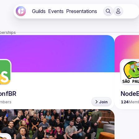
Guilds
Events
Presentations
berships
onfBR
NodeB
mbers
Join
124
Mem