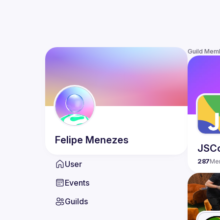
Guild Mem
Felipe
Menezes
JSC
287
Me
User
Events
Guilds