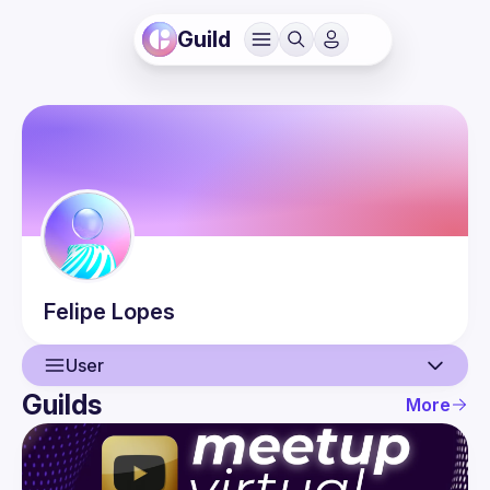
Guild
Felipe
Lopes
User
Guilds
More
User
Events