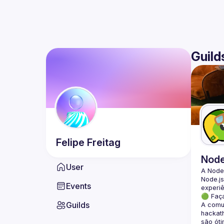
Guild
Felipe
Freitag
Nod
User
A Node
Node.js
Events
🟢 Faç
Guilds
A comun
hackath