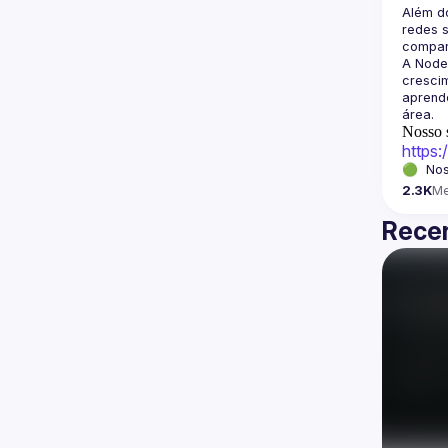
Além d
redes s
A Node
crescim
aprende
Nosso s
https
🟢  Nos
2.3K
M
Recen