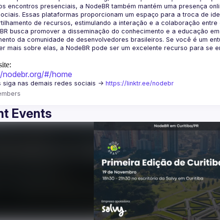
os encontros presenciais, a NodeBR também mantém uma presença online
ociais. Essas plataformas proporcionam um espaço para a troca de idei
BR busca promover a disseminação do conhecimento e a educação em Jav
ento da comunidade de desenvolvedores brasileiros. Se você é um entu
r mais sobre elas, a NodeBR pode ser um excelente recurso para se env
ite:
://nodebr.org/#/home
 siga nas demais redes sociais -> 
https://linktr.ee/nodebr
embers
t Events