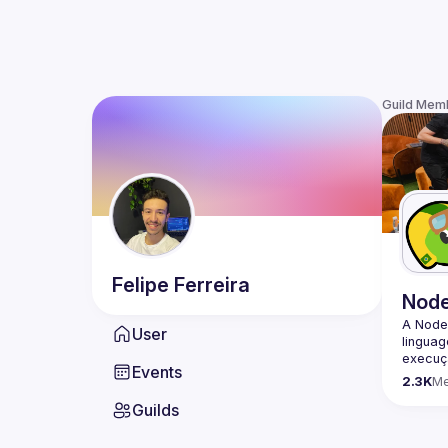
Guild Mem
Felipe
Ferreira
Nod
A Node
User
lingua
execuçã
Events
program
2.3K
M
conheci
Guilds
🟢 Faç
https:/