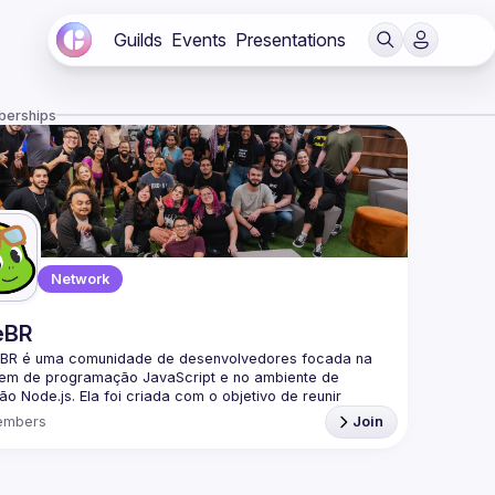
Guilds
Events
Presentations
berships
Network
eBR
BR é uma comunidade de desenvolvedores focada na 
gem de programação JavaScript e no ambiente de 
o Node.js. Ela foi criada com o objetivo de reunir 
adores brasileiros interessados em compartilhar 
embers
Join
mentos, trocar experiências e fortalecer a comunidade 
a parte da nossa comunidade no Discord ->
/discord.gg/rbNpcCu4