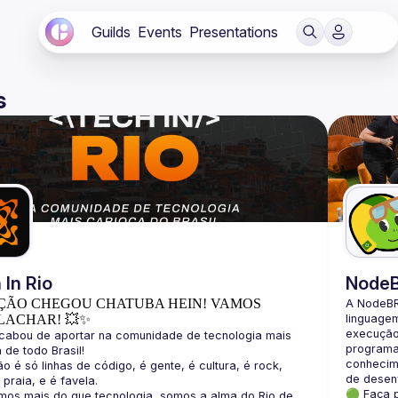
Guilds
Events
Presentations
s
 In Rio
Node
ÇÃO CHEGOU CHATUBA HEIN! VAMOS
A NodeBR
LACHAR! 💥✨
linguage
execução 
cabou de aportar na comunidade de tecnologia mais 
programad
conhecime
ão é só linhas de código, é gente, é cultura, é rock, 
🟢 Faça 
mos mais do que tecnologia, somos a alma do Rio de 