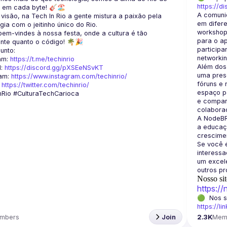
https://d
A comuni
visão, na Tech In Rio a gente mistura a paixão pela 
em difere
workshops
em-vindes à nossa festa, onde a cultura é tão 
para o a
participa
am: 
https://t.me/techinrio
Além dos
: 
https://discord.gg/pXSEeNSvKT
uma prese
am: 
https://www.instagram.com/techinrio/
fóruns e 
 
https://twitter.com/techinrio/
espaço pa
e compart
A NodeBR
a educaçã
crescimen
Se você é
interess
um excele
Nosso sit
https:/
https://li
mbers
Join
2.3K
Mem