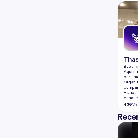
Thas
Boas-v
Aqui n
por uma
Organi
compar
E sabe
conosc
430
Me
Recen