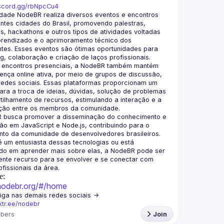
iscord.gg/rbNpcCu4
dade NodeBR realiza diversos eventos e encontros 
ntes cidades do Brasil, promovendo palestras, 
, hackathons e outros tipos de atividades voltadas 
prendizado e o aprimoramento técnico dos 
ntes. Esses eventos são ótimas oportunidades para 
 encontros presenciais, a NodeBR também mantém 
nça online ativa, por meio de grupos de discussão, 
redes sociais. Essas plataformas proporcionam um 
ra a troca de ideias, dúvidas, solução de problemas 
ilhamento de recursos, estimulando a interação e a 
 busca promover a disseminação do conhecimento e 
o em JavaScript e Node.js, contribuindo para o 
to da comunidade de desenvolvedores brasileiros. 
 um entusiasta dessas tecnologias ou está 
ado em aprender mais sobre elas, a NodeBR pode ser 
nte recurso para se envolver e se conectar com 
e:
/nodebr.org/#/home
🟢  Nos siga nas demais redes sociais -> 
nktr.ee/nodebr
bers
Join