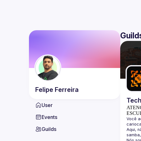
Guild
Felipe
Ferreira
Tech
User
ATEN
ESCU
Events
Você a
Guilds
Aqui, n
Nós so