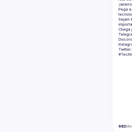
Pega a 
Sejam b
Telegr
Discord
Instagr
Twitter:
602
Me