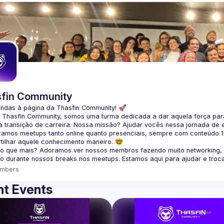
fin Community
indas à página da 
Thasfin Community
! 🚀
a Thasfin Community, somos uma turma dedicada a dar aquela força para
 transição de carreira
. Nossa missão? Ajudar vocês nessa jornada de 
zamos 
meetups tanto online quanto presenciais
, sempre com conteúdo 
tilhar aquele conhecimento maneiro. 🤓
 o que mais? Adoramos ver nossos membros fazendo muito 
networking
,
o durante nossos breaks nos meetups. Estamos aqui para ajudar e troc
mbers
t Events