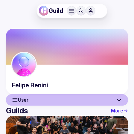
Guild
Felipe
Benini
User
Guilds
More
User
Events