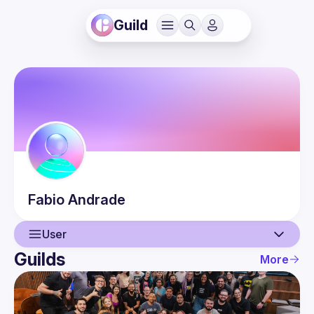
Guild
Fabio
Andrade
User
Guilds
More
User
Events