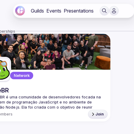
Guilds
Events
Presentations
berships
Network
eBR
BR é uma comunidade de desenvolvedores focada na 
gem de programação JavaScript e no ambiente de 
o Node.js. Ela foi criada com o objetivo de reunir 
adores brasileiros interessados em compartilhar 
embers
Join
mentos, trocar experiências e fortalecer a comunidade 
a parte da nossa comunidade no Discord ->
/discord.gg/rbNpcCu4