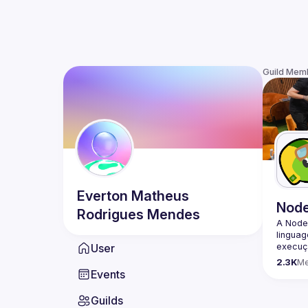
Guild Mem
Everton Matheus
Nod
Rodrigues Mendes
A Node
lingua
User
execuçã
program
2.3K
M
conheci
Events
🟢 Faç
Guilds
https:/