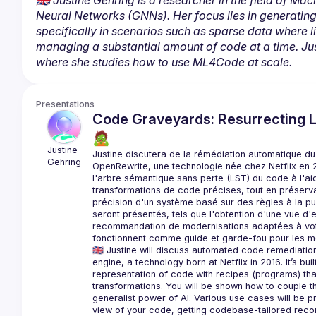
🇬🇧 Justine Gehring is a researcher in the field of M
Neural Networks (GNNs). Her focus lies in generating
specifically in scenarios such as sparse data where li
managing a substantial amount of code at a time. Jus
where she studies how to use ML4Code at scale.
Presentations
Code Graveyards: Resurrecting 
🧟
Justine
Justine discutera de la rémédiation automatique du
Gehring
OpenRewrite, une technologie née chez Netflix en 20
l'arbre sémantique sans perte (LST) du code à l'ai
transformations de code précises, tout en préserva
précision d'un système basé sur des règles à la puis
seront présentés, tels que l'obtention d'une vue d
recommandation de modernisations adaptées à votr
🇬🇧 Justine will discuss automated code remediation
engine, a technology born at Netflix in 2016. It’s bu
representation of code with recipes (programs) tha
transformations. You will be shown how to couple th
generalist power of AI. Various use cases will be 
view of your code, getting codebase-tailored rec