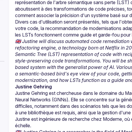
représentation de l'arbre sémantique sans perte (LST) d
aboutissent à des transformations de code précises, tou
comment associer la précision d'un système basé sur des
Divers cas d'utilisation seront présentés, tels que l'o
votre code, la recommandation de modernisations adapt
🇬🇧 Justine will discuss automated code remediation 
refactoring engine, a technology born at Netflix in 201
Semantic Tree (LST) representation of code with reci
style-preserving code transformations. You will be s
based system with the generalist power of AI. Various
a semantic-based bird's eye view of your code, gett
modernization, and how LSTs function as a guide and
Justine Gehring
Justine Gehring est chercheuse dans le domaine du Mac
Neural Networks (GNNs). Elle se concentre sur la géné
difficiles, notamment dans des scénarios tels que les
à une bibliothèque est requis, ainsi que la gestion d'un
Justine est ingénieure de recherche chez Moderne, où 
échelle.