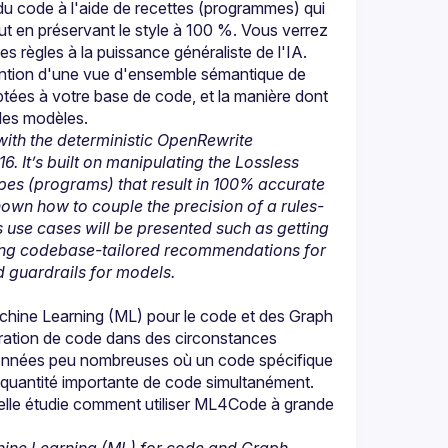
u code à l'aide de recettes (programmes) qui 
t en préservant le style à 100 %. Vous verrez 
 règles à la puissance généraliste de l'IA. 
btention d'une vue d'ensemble sémantique de 
ées à votre base de code, et la manière dont 
with the deterministic OpenRewrite 
6. It’s built on manipulating the Lossless 
pes (programs) that result in 100% accurate 
hown how to couple the precision of a rules-
 use cases will be presented such as getting 
ing codebase-tailored recommendations for 
 guardrails for models.
hine Learning (ML) pour le code et des Graph 
ration de code dans des circonstances 
 données peu nombreuses où un code spécifique 
e quantité importante de code simultanément. 
elle étudie comment utiliser ML4Code à grande 