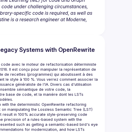
achine Learning (ML) for code and Graph 
 code under challenging circumstances, 
brary-specific code is required, as well as 
tine is a research engineer at Moderne, 
Legacy Systems with OpenRewrite
 code avec le moteur de refactorisation déterministe 
16. Il est conçu pour manipuler la représentation de 
de de recettes (programmes) qui aboutissent à des 
nt le style à 100 %. Vous verrez comment associer la 
sance généraliste de l'IA. Divers cas d'utilisation 
'ensemble sémantique de votre code, la 
e base de code, et la manière dont les LSTs 
 with the deterministic OpenRewrite refactoring 
ilt on manipulating the Lossless Semantic Tree (LST) 
t result in 100% accurate style-preserving code 
e precision of a rules-based system with the 
presented such as getting a semantic-based bird's eye 
ommendations for modernization, and how LSTs 