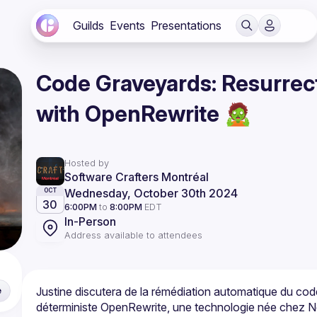
Guilds
Events
Presentations
Code Graveyards: Resurrec
with OpenRewrite 🧟
Hosted by
Software Crafters Montréal
Wednesday, October 30th 2024
OCT
30
6:00PM
to
8:00PM
EDT
In-Person
Address available to attendees
Justine discutera de la rémédiation automatique du code
e
déterministe OpenRewrite, une technologie née chez Netf