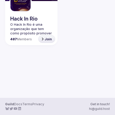
Guilds
Hack In Rio
O Hack In Rio é uma 
organização que tem 
como propósito promover 
o desenvolvimento de 
407
Members
Join
uma comunidade local 
sobre Segurança da 
Informação, por meio da 
realização de encontros 
entre entusiastas, 
profissionais da área e 
Guild
Docs
Terms
Privacy
Get in touch!
hi@guild.host