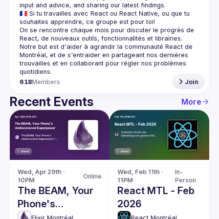
🇫🇷 Si tu travailles avec React ou React Native, ou que tu 
On se rencontre chaque mois pour discuter le progrès de 
React, de nouveaux outils, fonctionnalités et librairies. 
Notre but est d'aider à agrandir la communauté React de 
Montréal, et de s'entraider en partageant nos dernières 
trouvailles et en collaborant pour régler nos problèmes 
618
Members
Join
Recent Events
More
Wed, Apr 29th · 
Wed, Feb 11th · 
In-
Online
10PM
11PM
Person
The BEAM, Your
React MTL - Feb
Phone's
2026
Undiscovered
Elixir Montréal
React Montréal