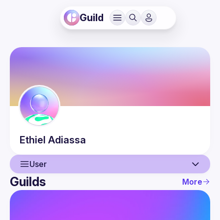
Guild
Ethiel
Adiassa
User
Guilds
More
User
Events