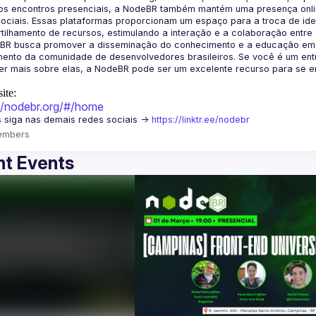
os encontros presenciais, a NodeBR também mantém uma presença online
ociais. Essas plataformas proporcionam um espaço para a troca de idei
BR busca promover a disseminação do conhecimento e a educação em Jav
ento da comunidade de desenvolvedores brasileiros. Se você é um entu
r mais sobre elas, a NodeBR pode ser um excelente recurso para se env
ite:
://nodebr.org/#/home
 siga nas demais redes sociais -> 
https://linktr.ee/nodebr
embers
t Events