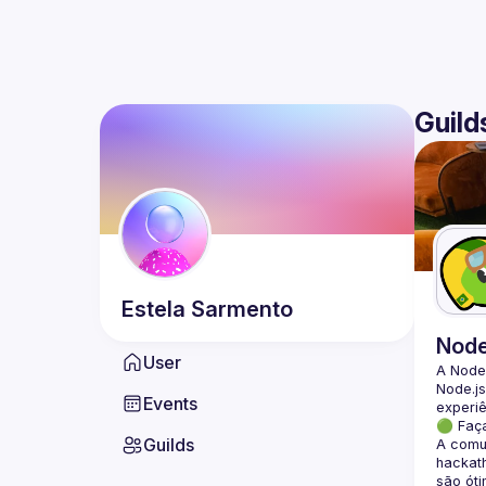
Guild
Estela
Sarmento
Nod
User
A Node
Node.js
Events
🟢 Faç
Guilds
A comun
hackath