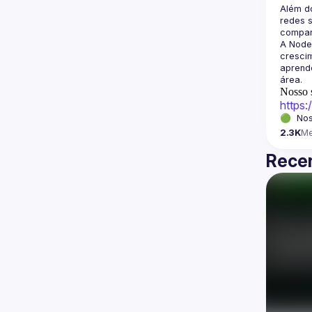
Além d
redes s
A Node
crescim
aprende
Nosso s
https
🟢  Nos
2.3K
M
Recen