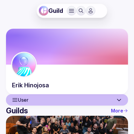
Guild
Erik
Hinojosa
User
Guilds
More
User
Events