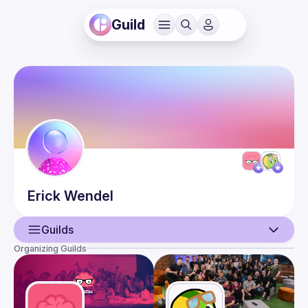
Guild
Erick
Wendel
Guilds
Organizing Guilds
User
Events