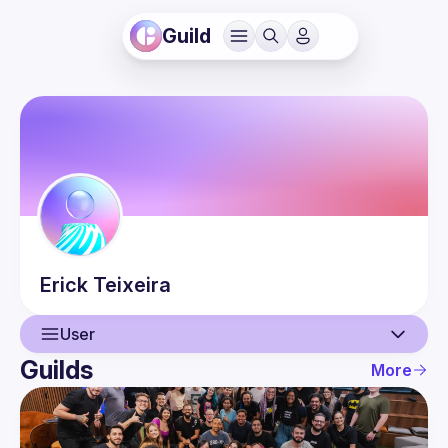
Guild
Erick
Teixeira
User
Guilds
More
User
Events