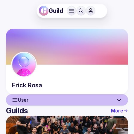
Guild
Erick
Rosa
User
Guilds
More
User
Guilds