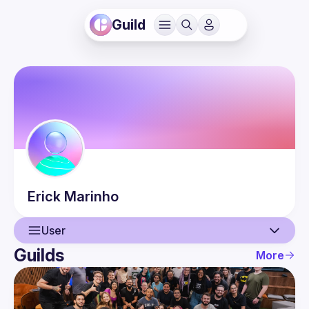
Guild
Erick
Marinho
User
Guilds
More
User
Events