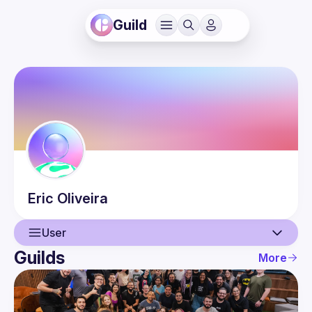
Guild
Eric
Oliveira
User
Guilds
More
User
Guilds