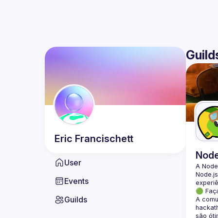
Guild
Eric
Francischett
Nod
User
A Node
Node.js
Events
🟢 Faç
Guilds
A comun
hackath