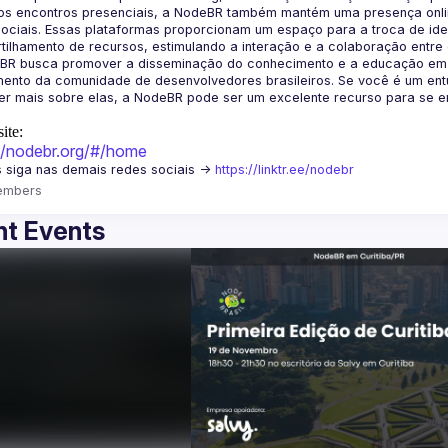
os encontros presenciais, a NodeBR também mantém uma presença online
ociais. Essas plataformas proporcionam um espaço para a troca de idei
BR busca promover a disseminação do conhecimento e a educação em Jav
ento da comunidade de desenvolvedores brasileiros. Se você é um entu
r mais sobre elas, a NodeBR pode ser um excelente recurso para se env
ite:
://nodebr.org/#/home
 siga nas demais redes sociais -> 
https://linktr.ee/nodebr
embers
t Events