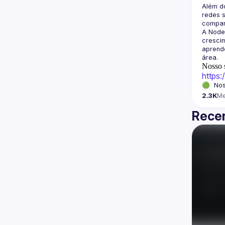
Além d
redes s
A Node
crescim
aprende
Nosso s
https
🟢  Nos
2.3K
M
Recen