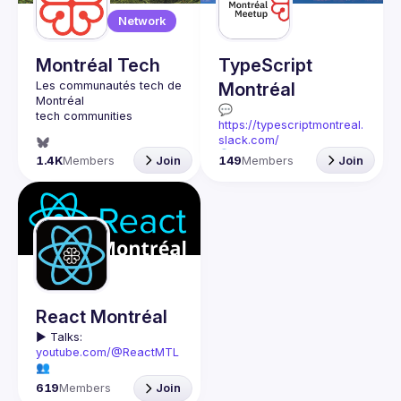
Guilds
Network
Montréal Tech
TypeScript
Montréal
💬 
https://typescriptmontreal.
slack.com/
🗣️ Soumettre une 
1.4K
Members
Join
149
Members
Join
proposition de 
présentation / Submit a 
talk proposal: 
Speaker 
Proposal Form
🇫🇷 L’objectif de ce groupe 
est d’apprendre et de 
partager autour du 
Ce groupe s’adresse à 
toutes celles et ceux qui 
React Montréal
veulent échanger leurs 
▶️ 
Talks: 
connaissances, 
youtube.com/@ReactMTL
découvertes et passions 
👥 
du moment dans l’éco-
Discuss: 
discord.gg/kddE
système TypeScript, que 
619
Members
Join
WbFhbc
ce soit au sujet des 