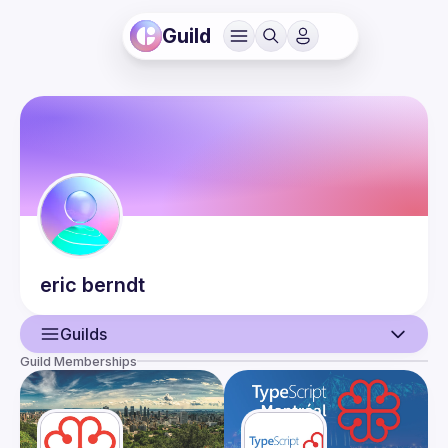
Guild
eric
berndt
Guilds
Guild Memberships
User
Events