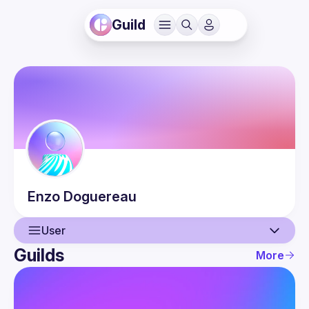
Guild
Enzo
Doguereau
User
Guilds
More
User
Events