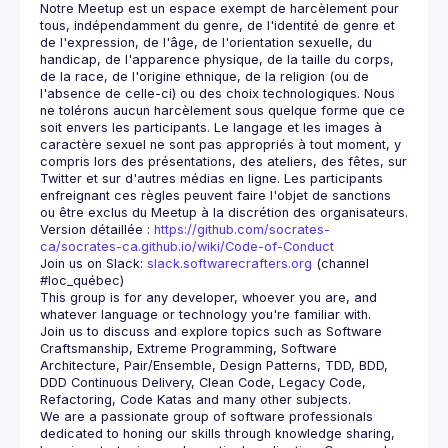
Notre Meetup est un espace exempt de harcèlement pour 
tous, indépendamment du genre, de l'identité de genre et 
de l'expression, de l'âge, de l'orientation sexuelle, du 
handicap, de l'apparence physique, de la taille du corps, 
de la race, de l'origine ethnique, de la religion (ou de 
l'absence de celle-ci) ou des choix technologiques. Nous 
ne tolérons aucun harcèlement sous quelque forme que ce 
soit envers les participants. Le langage et les images à 
caractère sexuel ne sont pas appropriés à tout moment, y 
compris lors des présentations, des ateliers, des fêtes, sur 
Twitter et sur d'autres médias en ligne. Les participants 
enfreignant ces règles peuvent faire l'objet de sanctions 
Version détaillée : 
https://github.com/socrates-
ca/socrates-ca.github.io/wiki/Code-of-Conduct
Join us on Slack: 
slack.softwarecrafters.org
 (channel 
#loc_québec)
This group is for any developer, whoever you are, and 
Join us to discuss and explore topics such as Software 
Craftsmanship, Extreme Programming, Software 
Architecture, Pair/Ensemble, Design Patterns, TDD, BDD, 
DDD Continuous Delivery, Clean Code, Legacy Code, 
We are a passionate group of software professionals 
dedicated to honing our skills through knowledge sharing, 