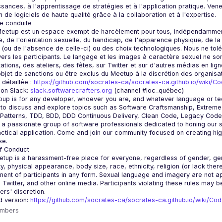
sances, à l'apprentissage de stratégies et à l'application pratique. Ven
eetup est un espace exempt de harcèlement pour tous, indépendamment du
e, de l'orientation sexuelle, du handicap, de l'apparence physique, de la ta
n (ou de l'absence de celle-ci) ou des choix technologiques. Nous ne to
vers les participants. Le langage et les images à caractère sexuel ne so
ations, des ateliers, des fêtes, sur Twitter et sur d'autres médias en lig
détaillée : 
https://github.com/socrates-ca/socrates-ca.github.io/wiki/C
 on Slack: 
slack.softwarecrafters.org
 (channel #loc_québec)
 to discuss and explore topics such as Software Craftsmanship, Extreme
a passionate group of software professionals dedicated to honing our ski
ctical application. Come and join our community focused on creating high
tup is a harassment-free place for everyone, regardless of gender, gende
ity, physical appearance, body size, race, ethnicity, religion (or lack the
ent of participants in any form. Sexual language and imagery are not app
, Twitter, and other online media. Participants violating these rules may 
d version: 
https://github.com/socrates-ca/socrates-ca.github.io/wiki/Co
mbers