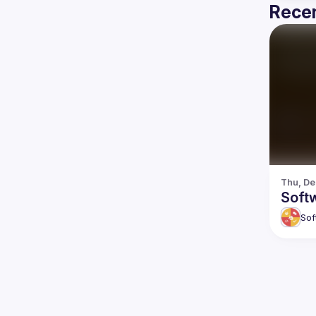
Recen
Thu, De
Soft
Sof