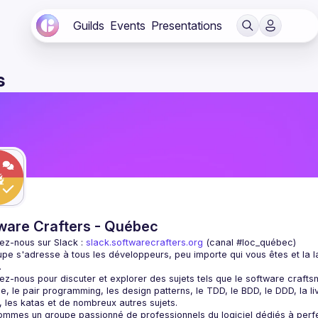
Guilds
Events
Presentations
s
ware Crafters - Québec
ez-nous sur Slack : 
slack.softwarecrafters.org
 (canal #loc_québec)
pe s'adresse à tous les développeurs, peu importe qui vous êtes et la l
ez-nous pour discuter et explorer des sujets tels que le software crafts
lle, le pair programming, les design patterns, le TDD, le BDD, le DDD, la li
ommes un groupe passionné de professionnels du logiciel dédiés à perf