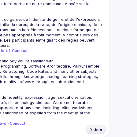
ez faire partie de notre communauté axée sur la 
 genre, de l'identité de genre et de l'expression, 
ille du corps, de la race, de l'origine ethnique, de la 
lérons aucun harcèlement sous quelque forme que ce 
nt pas appropriés à tout moment, y compris lors des 
ne. Les participants enfreignant ces règles peuvent 
ode-of-Conduct
 Programming, Software Architecture, Pair/Ensemble, 
lls through knowledge sharing, learning strategies, 
-quality software through collaboration and 
r identity, expression, age, sexual orientation, 
reof), or technology choices. We do not tolerate 
ropriate at any time, including talks, workshops, 
be sanctioned or expelled from the meetup at the 
de-of-Conduct
Join