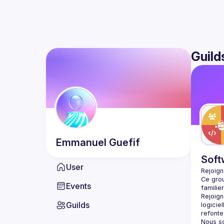
Guild
Emmanuel
Guefif
Soft
User
Rejoign
Ce grou
Events
Rejoign
Guilds
logicie
Nous s