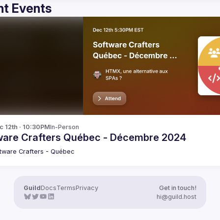
t Events
c 12th · 10:30PM
In-Person
ware Crafters Québec - Décembre 2024
tware Crafters - Québec
Guild
Docs
Terms
Privacy
Get in touch!
hi@guild.host