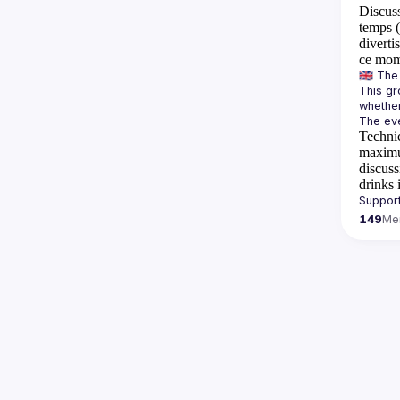
Discus
temps (
diverti
ce mome
This gr
Technic
maximum
discuss
drinks 
149
Me