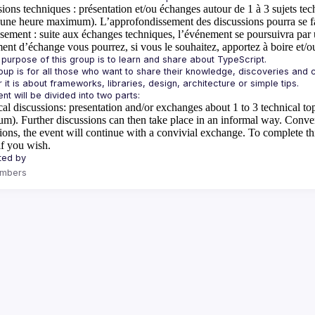
sions techniques
: présentation et/ou échanges autour de 1 à 3 sujets tec
une heure maximum). L’approfondissement des discussions pourra se fai
ssement
: suite aux échanges techniques, l’événement se poursuivra p
nt d’échange vous pourrez, si vous le souhaitez, apportez à boire et/o
oup is for all those who want to share their knowledge, discoveries and c
al discussions
: presentation and/or exchanges about 1 to 3 technical top
). Further discussions can then take place in an informal way.
Conver
ions, the event will continue with a convivial exchange. To complete 
if you wish.
mbers