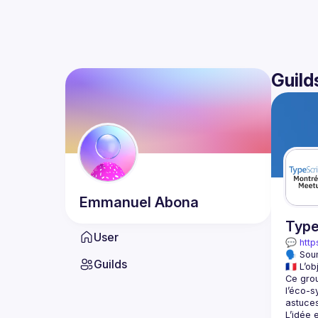
Guild
Emmanuel
Abona
Type
User
💬 
http
🗣️ Sou
Guilds
Ce grou
l’éco-s