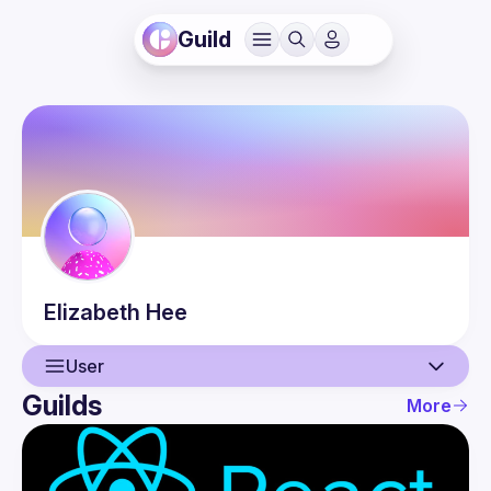
Guild
Elizabeth
Hee
User
Guilds
More
User
Events