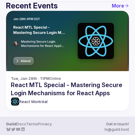
Recent Events
More
Tue, Jan 28th · 11PM
Online
React MTL Special - Mastering Secure
Login Mechanisms for React Apps
React Montréal
Guild
Docs
Terms
Privacy
Get in touch!
hi@guild.host