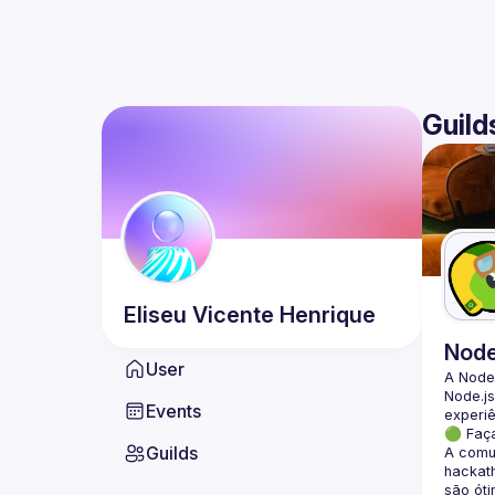
Guild
Eliseu
Vicente Henrique
Nod
User
A Node
Node.js
Events
🟢 Faç
Guilds
A comun
hackath