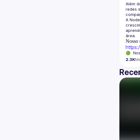
Além d
redes s
A Node
crescim
aprende
Nosso s
https
🟢  Nos
2.3K
M
Recen