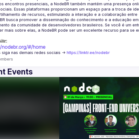
os encontros presenciais, a NodeBR também mantém uma presença online
ociais. Essas plataformas proporcionam um espaço para a troca de idei
BR busca promover a disseminação do conhecimento e a educação em Jav
ento da comunidade de desenvolvedores brasileiros. Se você é um entu
r mais sobre elas, a NodeBR pode ser um excelente recurso para se env
ite:
://nodebr.org/#/home
 siga nas demais redes sociais -> 
https://linktr.ee/nodebr
embers
t Events