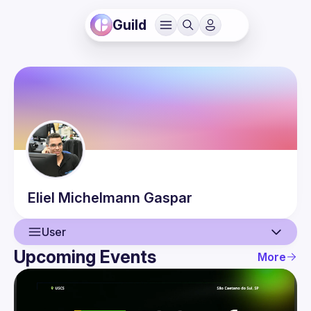
Guild
Eliel
Michelmann Gaspar
User
Upcoming Events
More
User
Events