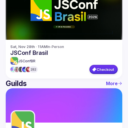
Guilds
Sat, Nov 28th · 11AM
In-Person
JSConf Brasil
JSConfBR
Checkout
282
Guilds
More