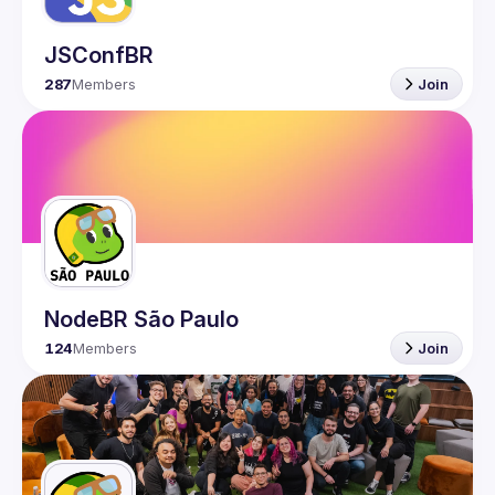
JSConfBR
287
Members
Join
NodeBR São Paulo
124
Members
Join